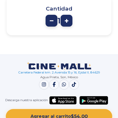
Cantidad
−
1
+
Carretera Federal km. 2 Avenida 15 y 16, Ejidal II, 84629
Agua Prieta, Son, México
Descarga nuestra aplicación
Términos y Condiciones de Uso
$
54.00
Agregar al carrito