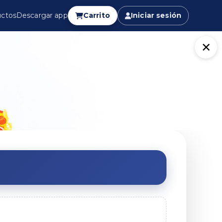
ctos
Descargar app
Carrito
Iniciar sesión
✕