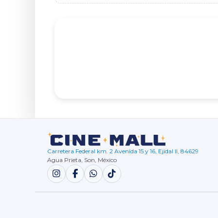
Carretera Federal km. 2 Avenida 15 y 16, Ejidal II, 84629
Agua Prieta, Son, México